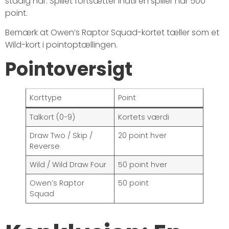
stadig har. Spillet fortsætter indtil en spiller når 500
point.
Bemærk at Owen’s Raptor Squad-kortet tæller som et
Wild-kort i pointoptællingen.
Pointoversigt
Korttype
Point
Talkort (0-9)
Kortets værdi
Draw Two / Skip /
20 point hver
Reverse
Wild / Wild Draw Four
50 point hver
Owen’s Raptor
50 point
Squad