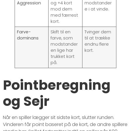
Aggression
og +4 kort
modstander
mod dem
e i at vinde.
med færrest
kort.
Farve-
Skift til en
Tvinger dem
dominans
farve, som
til at trække
modstander
endnu flere
en lige har
kort.
trukket kort
på.
Pointberegning
og Sejr
Når en spiller lægger sit sidste kort, slutter runden.
Vinderen får point baseret på de kort, de andre spillere