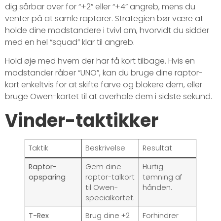
dig sårbar over for “+2” eller “+4” angreb, mens du
venter på at samle raptorer. Strategien bør være at
holde dine modstandere i tvivl om, hvorvidt du sidder
med en hel “squad” klar til angreb.
Hold øje med hvem der har få kort tilbage. Hvis en
modstander råber “UNO”, kan du bruge dine raptor-
kort enkeltvis for at skifte farve og blokere dem, eller
bruge Owen-kortet til at overhale dem i sidste sekund.
Vinder-taktikker
Taktik
Beskrivelse
Resultat
Raptor-
Gem dine
Hurtig
opsparing
raptor-talkort
tømning af
til Owen-
hånden.
specialkortet.
T-Rex
Brug dine +2
Forhindrer