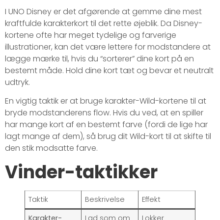
I UNO Disney er det afgørende at gemme dine mest
kraftfulde karakterkort til det rette øjeblik. Da Disney-
kortene ofte har meget tydelige og farverige
illustrationer, kan det være lettere for modstandere at
lægge mærke til, hvis du “sorterer” dine kort på en
bestemt måde. Hold dine kort tæt og bevar et neutralt
udtryk.
En vigtig taktik er at bruge karakter-Wild-kortene til at
bryde modstanderens flow. Hvis du ved, at en spiller
har mange kort af en bestemt farve (fordi de lige har
lagt mange af dem), så brug dit Wild-kort til at skifte til
den stik modsatte farve.
Vinder-taktikker
Taktik
Beskrivelse
Effekt
Karakter-
Lad som om
Lokker