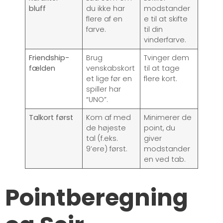
bluff
du ikke har
modstander
flere af en
e til at skifte
farve.
til din
vinderfarve.
Friendship-
Brug
Tvinger dem
fælden
venskabskort
til at tage
et lige før en
flere kort.
spiller har
“UNO”.
Talkort først
Kom af med
Minimerer de
de højeste
point, du
tal (f.eks.
giver
9’ere) først.
modstander
en ved tab.
Pointberegning