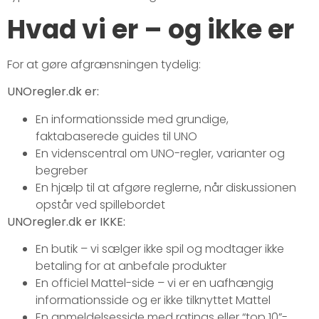
Hvad vi er – og ikke er
For at gøre afgrænsningen tydelig:
UNOregler.dk er:
En informationsside med grundige,
faktabaserede guides til UNO
En videnscentral om UNO-regler, varianter og
begreber
En hjælp til at afgøre reglerne, når diskussionen
opstår ved spillebordet
UNOregler.dk er IKKE:
En butik – vi sælger ikke spil og modtager ikke
betaling for at anbefale produkter
En officiel Mattel-side – vi er en uafhængig
informationsside og er ikke tilknyttet Mattel
En anmeldelsesside med ratings eller “top 10”-