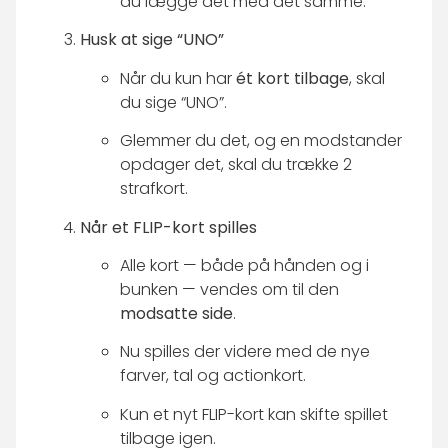
du lægge det med det samme.
Husk at sige “UNO”
Når du kun har
ét kort tilbage
, skal
du sige “UNO”.
Glemmer du det, og en modstander
opdager det, skal du trække 2
strafkort.
Når et FLIP-kort spilles
Alle kort — både på hånden og i
bunken — vendes om til den
modsatte side
.
Nu spilles der videre med de nye
farver, tal og actionkort.
Kun et nyt FLIP-kort kan skifte spillet
tilbage igen.