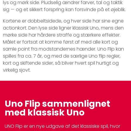
lys og mørk side. Pludselig ændrer farver, tal og taktik
sig — og et sikkert forspring kan forsvinde på et øjeblik.
Kortene er dobbeltsidede, og hver side har sine egne
actionkort. Den lyse side ligner klassisk Uno, mens den
mørke side har hårdere straffe og stærkere effekter.
Målet er fortsat at komme først af med alle kort og
samle point fra modstandernes hænder. Uno Flip kan
spilles fra ca. 7 år, og med de særlige Uno flip regler,
kort og skiftende sider, så bliver hvert spil hurtigt og
virkelig sjovt.
Uno Flip sammenlignet
med klassisk Uno
UNO Flip er en nye udgave af det klassiske spil, hvor