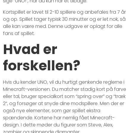
sige “UNO!”, når du kun har ét tilbage.
Kortspillet er lavet til 2-10 spillere og anbefales fra 7 år
og op. Spillet tager typisk 30 minutter og er let nok, så
alle kan være med. Denne udgave er oplagt for alle
fans af spillet.
Hvad er
forskellen?
Hvis du kender UNO, vil du hurtigt genkende reglerne i
Minecraft-versionen. Du matcher stadig kort på farve
eller tal, bruger specialkort som “spring over” og “træk
2”, og forsøger at snyde dine modspillere. Men der er
også nye elementer, som gør spillet ekstra
spændende. Kortene har nemlig fået Minecraft-
design. I dette møder du figurer som Steve, Alex,
zombier og skinnende diamanter.