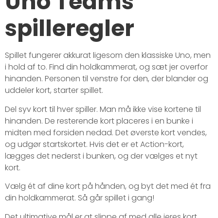
Uno Teams
spilleregler
Spillet fungerer akkurat ligesom den klassiske Uno, men
i hold af to. Find din holdkammerat, og sæt jer overfor
hinanden. Personen til venstre for den, der blander og
uddeler kort, starter spillet.
Del syv kort til hver spiller. Man må ikke vise kortene til
hinanden. De resterende kort placeres i en bunke i
midten med forsiden nedad. Det øverste kort vendes,
og udgør startskortet. Hvis det er et Action-kort,
lægges det nederst i bunken, og der vælges et nyt
kort.
Vælg ét af dine kort på hånden, og byt det med ét fra
din holdkammerat. Så går spillet i gang!
Det ultimative mål er at slippe af med alle jeres kort.