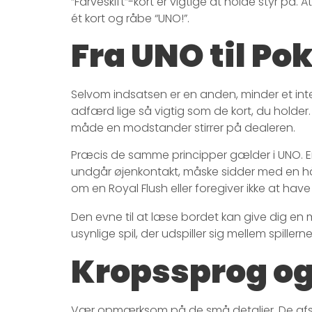
“Farveskift”-kort er vigtige at holde styr på.
ét kort og råbe “UNO!”.
Fra UNO til Po
Selvom indsatsen er en anden, minder et in
adfærd lige så vigtig som de kort, du holder. 
måde en modstander stirrer på dealeren.
Præcis de samme principper gælder i UNO. En 
undgår øjenkontakt, måske sidder med en hån
om en Royal Flush eller foregiver ikke at have
Den evne til at læse bordet kan give dig en m
usynlige spil, der udspiller sig mellem spille
Kropssprog og
Vær opmærksom på de små detaljer. De afsl