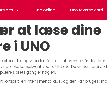
orsiden
Uno online
Uno reverse card
ær at læse dine
e i UNO
e eller et tal, og vær den første til at tømme hånden. Men 
re vinder ikke konsekvent ved et tilfælde. De vinder, fordi d
ulere spillets gang er nøglen.
t kortspil til en intens mental duel, og den kan bruges i m