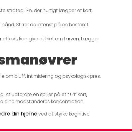
e strategi. En, der hurtigt lægger et kort,
g hånd. Stirrer de intenst på en bestemt
ker et kort, kan give et hint om farven. Lægger
ngsmanøvrer
 om bluff, intimidering og psykologisk pres.
. At udfordre en spiller på et “+4” kort,
ægge dine modstanderes koncentration.
edre din hjerne
ved at styrke kognitive