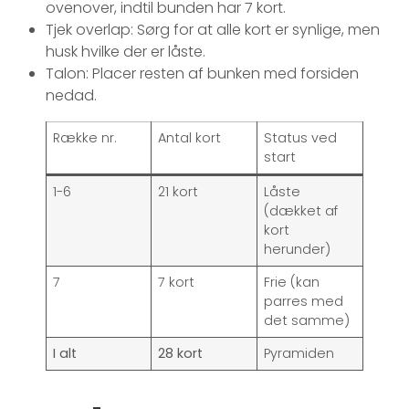
ovenover, indtil bunden har 7 kort.
Tjek overlap: Sørg for at alle kort er synlige, men
husk hvilke der er låste.
Talon: Placer resten af bunken med forsiden
nedad.
Række nr.
Antal kort
Status ved
start
1-6
21 kort
Låste
(dækket af
kort
herunder)
7
7 kort
Frie (kan
parres med
det samme)
I alt
28 kort
Pyramiden