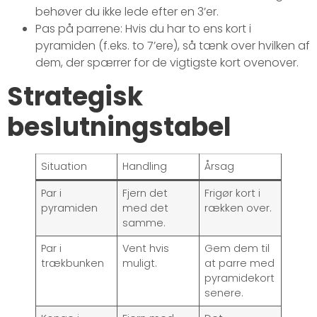
behøver du ikke lede efter en 3’er.
Pas på parrene: Hvis du har to ens kort i
pyramiden (f.eks. to 7’ere), så tænk over hvilken af
dem, der spærrer for de vigtigste kort ovenover.
Strategisk
beslutningstabel
Situation
Handling
Årsag
Par i
Fjern det
Frigør kort i
pyramiden
med det
rækken over.
samme.
Par i
Vent hvis
Gem dem til
trækbunken
muligt.
at parre med
pyramidekort
senere.