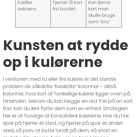
Fuldfør
Fjerner 13 kort
Kan fjerne
sekvens
fra bordet
kort man
skulle bruge
som “bro”
Kunsten at rydde
op i kulørerne
I versionen med to eller fire kulører er det største
problem de såkaldte “beskidte” kolonner – altså
kolonner, hvor kort af forskellige kulører ligger oven på
hinanden. Selvom du kan lægge en rød 5’er på en sort
6’er, kan du ikke flytte dem som en enhed. Strategien
her er at forsøge at konsolidere kulørerne. Hvis du har
spar på hjerter ét sted, og hjerter på spar et andet
sted, så prøv at bytte rundt på dem, så snart en