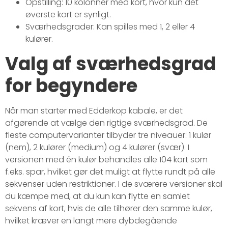
Opstilling: 10 kolonner med kort, hvor kun det
øverste kort er synligt.
Sværhedsgrader: Kan spilles med 1, 2 eller 4
kulører.
Valg af sværhedsgrad
for begyndere
Når man starter med Edderkop kabale, er det
afgørende at vælge den rigtige sværhedsgrad. De
fleste computervarianter tilbyder tre niveauer: 1 kulør
(nem), 2 kulører (medium) og 4 kulører (svær). I
versionen med én kulør behandles alle 104 kort som
f.eks. spar, hvilket gør det muligt at flytte rundt på alle
sekvenser uden restriktioner. I de sværere versioner skal
du kæmpe med, at du kun kan flytte en samlet
sekvens af kort, hvis de alle tilhører den samme kulør,
hvilket kræver en langt mere dybdegående