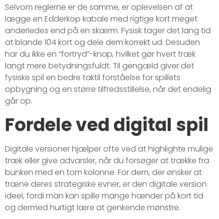
Selvom reglerne er de samme, er oplevelsen af at
lægge en Edderkop kabale med rigtige kort meget
anderledes end på en skærm. Fysisk tager det lang tid
at blande 104 kort og dele dem korrekt ud. Desuden
har du ikke en “fortryd”-knap, hvilket gør hvert træk
langt mere betydningsfuldt. Til gengæld giver det
fysiske spil en bedre taktil forståelse for spillets
opbygning og en større tilfredsstillelse, når det endelig
går op.
Fordele ved digital spil
Digitale versioner hjælper ofte ved at highlighte mulige
træk eller give advarsler, når du forsøger at trække fra
bunken med en tom kolonne. For dem, der ønsker at
træne deres strategiske evner, er den digitale version
ideel, fordi man kan spille mange hænder på kort tid
og dermed hurtigt lære at genkende mønstre.