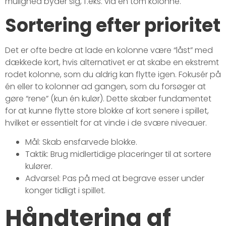
mulighed byder sig, f.eks. via en tom kolonne.
Sortering efter prioritet
Det er ofte bedre at lade en kolonne være “låst” med
dækkede kort, hvis alternativet er at skabe en ekstremt
rodet kolonne, som du aldrig kan flytte igen. Fokusér på
én eller to kolonner ad gangen, som du forsøger at
gøre “rene” (kun én kulør). Dette skaber fundamentet
for at kunne flytte store blokke af kort senere i spillet,
hvilket er essentielt for at vinde i de svære niveauer.
Mål: Skab ensfarvede blokke.
Taktik: Brug midlertidige placeringer til at sortere
kulører.
Advarsel: Pas på med at begrave esser under
konger tidligt i spillet.
Håndtering af