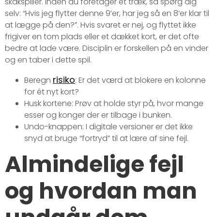
skakspiller. Inden du foretager et træk, så spørg dig
selv: “Hvis jeg flytter denne 9’er, har jeg så en 8’er klar til
at lægge på den?”. Hvis svaret er nej, og flyttet ikke
frigiver en tom plads eller et dækket kort, er det ofte
bedre at lade være. Disciplin er forskellen på en vinder
og en taber i dette spil.
risiko
Beregn
: Er det værd at blokere en kolonne
for ét nyt kort?
Husk kortene: Prøv at holde styr på, hvor mange
esser og konger der er tilbage i bunken.
Undo-knappen: I digitale versioner er det ikke
snyd at bruge “fortryd” til at lære af sine fejl.
Almindelige fejl
og hvordan man