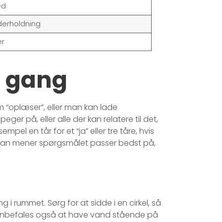
ed
derholdning
er
s gang
 “oplæser”, eller man kan lade
ger på, eller alle der kan relatere til det,
el en tår for et “ja” eller tre tåre, hvis
 man mener spørgsmålet passer bedst på,
g i rummet. Sørg for at sidde i en cirkel, så
et anbefales også at have vand stående på