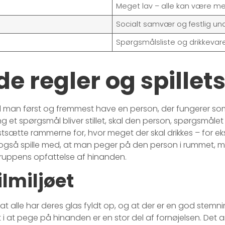
Meget lav – alle kan være m
Socialt samvær og festlig un
Spørgsmålsliste og drikkevar
 regler og spillet
 man først og fremmest have en person, der fungerer som
 et spørgsmål bliver stillet, skal den person, spørgsmålet pe
tsætte rammerne for, hvor meget der skal drikkes – for eksemp
 også spille med, at man peger på den person i rummet,
m gruppens opfattelse af hinanden.
ilmiljøet
 at alle har deres glas fyldt op, og at der er en god stemnin
nt i at pege på hinanden er en stor del af fornøjelsen. D