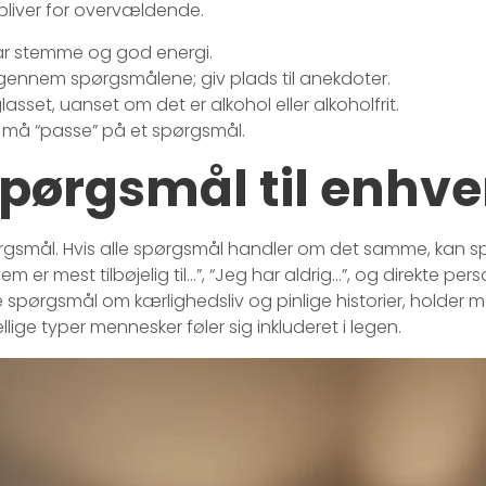
bliver for overvældende.
ar stemme og god energi.
ennem spørgsmålene; giv plads til anekdoter.
glasset, uanset om det er alkohol eller alkoholfrit.
n må “passe” på et spørgsmål.
spørgsmål til enhv
spørgsmål. Hvis alle spørgsmål handler om det samme, kan spil
 er mest tilbøjelig til…”, “Jeg har aldrig…”, og direkte pe
pørgsmål om kærlighedsliv og pinlige historier, holder
llige typer mennesker føler sig inkluderet i legen.