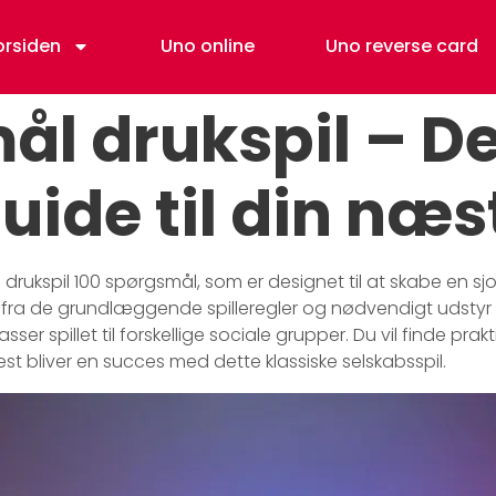
orsiden
Uno online
Uno reverse card
ål drukspil – D
uide til din næs
 drukspil 100 spørgsmål, som er designet til at skabe en 
t fra de grundlæggende spilleregler og nødvendigt udstyr ti
r spillet til forskellige sociale grupper. Du vil finde pra
st bliver en succes med dette klassiske selskabsspil.