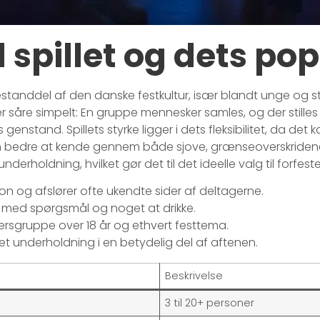
l spillet og dets pop
bestanddel af den danske festkultur, især blandt unge og s
 såre simpelt: En gruppe mennesker samles, og der stilles
enstand. Spillets styrke ligger i dets fleksibilitet, da det ka
den bedre at kende gennem både sjove, grænseoverskriden
derholdning, hvilket gør det til det ideelle valg til forfe
ion og afslører ofte ukendte sider af deltagerne.
e med spørgsmål og noget at drikke.
ldersgruppe over 18 år og ethvert festtema.
et underholdning i en betydelig del af aftenen.
Beskrivelse
3 til 20+ personer