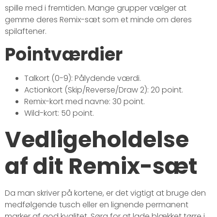
spille med i fremtiden. Mange grupper vælger at
gemme deres Remix-sæt som et minde om deres
spilaftener.
Pointværdier
Talkort (0-9): Pålydende værdi.
Actionkort (Skip/Reverse/Draw 2): 20 point.
Remix-kort med navne: 30 point.
Wild-kort: 50 point.
Vedligeholdelse
af dit Remix-sæt
Da man skriver på kortene, er det vigtigt at bruge den
medfølgende tusch eller en lignende permanent
marker af god kvalitet. Sørg for at lade blækket tørre i