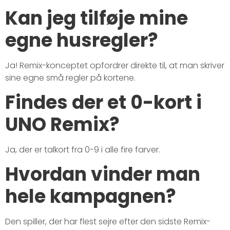
Kan jeg tilføje mine
egne husregler?
Ja! Remix-konceptet opfordrer direkte til, at man skriver
sine egne små regler på kortene.
Findes der et 0-kort i
UNO Remix?
Ja, der er talkort fra 0-9 i alle fire farver.
Hvordan vinder man
hele kampagnen?
Den spiller, der har flest sejre efter den sidste Remix-