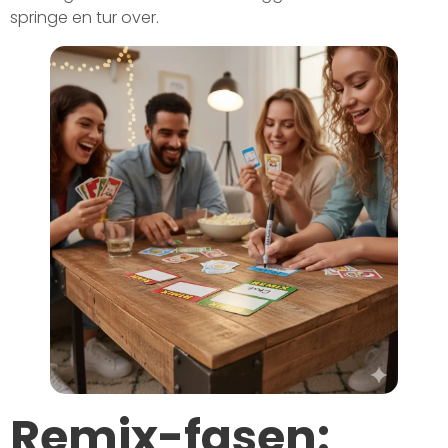
springe en tur over.
Remix-fasen: