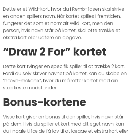
Dette er et Wild-kort, hvor du i Remix-fasen skal skrive
en anden spillers navn. Når kortet spilles i fremtiden,
fungerer det som et normalt Wild-kort, men den
person, hvis navn står på kortet, skal ofte trække et
ekstra kort eller udføre en opgave.
“Draw 2 For” kortet
Dette kort tvinger en specifik spiller til at trække 2 kort.
Fordi du selv skriver navnet på kortet, kan du skabe en
“hævn-mekanik”, hvor du målretter kortet mod din
stærkeste modstander.
Bonus-kortene
Visse kort giver en bonus til den spiller, hvis navn står
på dem. Hvis du spiller et kort med dit eget navn, kan
du i nogle tilfælde få lov til at lægge et ekstra kort eller