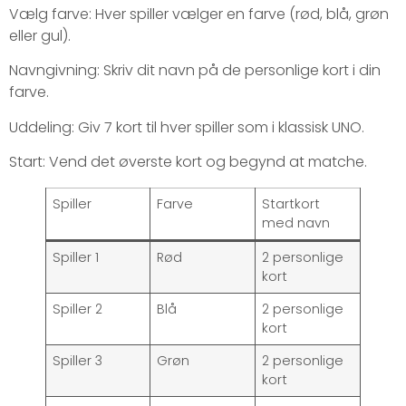
Vælg farve: Hver spiller vælger en farve (rød, blå, grøn
eller gul).
Navngivning: Skriv dit navn på de personlige kort i din
farve.
Uddeling: Giv 7 kort til hver spiller som i klassisk UNO.
Start: Vend det øverste kort og begynd at matche.
Spiller
Farve
Startkort
med navn
Spiller 1
Rød
2 personlige
kort
Spiller 2
Blå
2 personlige
kort
Spiller 3
Grøn
2 personlige
kort